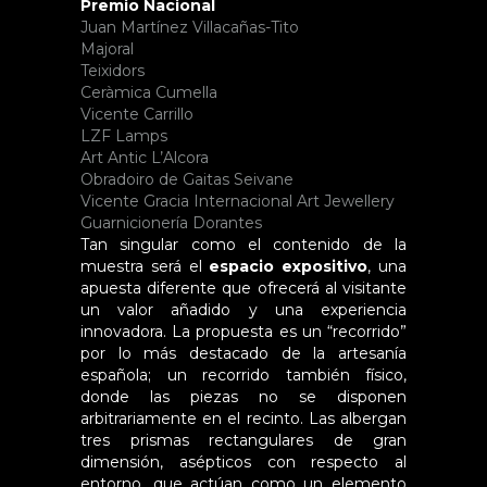
Premio Nacional
Juan Martínez Villacañas-Tito
Majoral
Teixidors
Ceràmica Cumella
Vicente Carrillo
LZF Lamps
Art Antic L’Alcora
Obradoiro de Gaitas Seivane
Vicente Gracia Internacional Art Jewellery
Guarnicionería Dorantes
Tan singular como el contenido de la
muestra será el
espacio expositivo
, una
apuesta diferente que ofrecerá al visitante
un valor añadido y una experiencia
innovadora. La propuesta es un “recorrido”
por lo más destacado de la artesanía
española; un recorrido también físico,
donde las piezas no se disponen
arbitrariamente en el recinto. Las albergan
tres prismas rectangulares de gran
dimensión, asépticos con respecto al
entorno, que actúan como un elemento